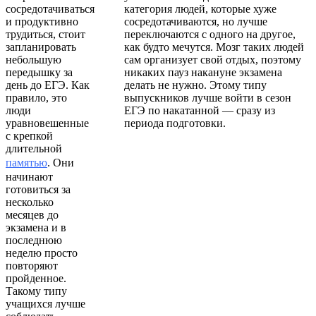
сосредотачиваться
категория людей, которые хуже
и продуктивно
сосредотачиваются, но лучше
трудиться, стоит
переключаются с одного на другое,
запланировать
как будто мечутся. Мозг таких людей
небольшую
сам организует свой отдых, поэтому
передышку за
никаких пауз накануне экзамена
день до ЕГЭ. Как
делать не нужно. Этому типу
правило, это
выпускников лучше войти в сезон
люди
ЕГЭ по накатанной — сразу из
уравновешенные
периода подготовки.
с крепкой
длительной
памятью
. Они
начинают
готовиться за
несколько
месяцев до
экзамена и в
последнюю
неделю просто
повторяют
пройденное.
Такому типу
учащихся лучше