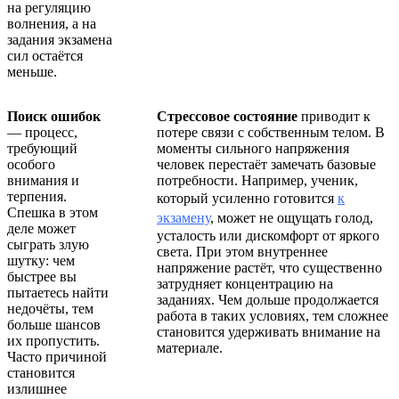
на регуляцию
волнения, а на
задания экзамена
сил остаётся
меньше.
Поиск ошибок
Стрессовое состояние
приводит к
— процесс,
потере связи с собственным телом. В
требующий
моменты сильного напряжения
особого
человек перестаёт замечать базовые
внимания и
потребности. Например, ученик,
терпения.
который усиленно готовится
к
Спешка в этом
экзамену
, может не ощущать голод,
деле может
усталость или дискомфорт от яркого
сыграть злую
света. При этом внутреннее
шутку: чем
напряжение растёт, что существенно
быстрее вы
затрудняет концентрацию на
пытаетесь найти
заданиях. Чем дольше продолжается
недочёты, тем
работа в таких условиях, тем сложнее
больше шансов
становится удерживать внимание на
их пропустить.
материале.
Часто причиной
становится
излишнее