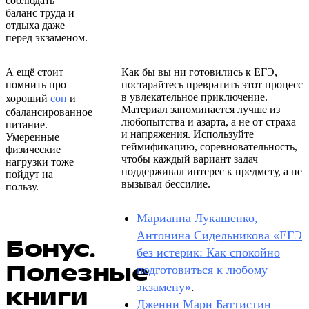
соблюдать
баланс труда и
отдыха даже
перед экзаменом.
А ещё стоит
Как бы вы ни готовились к ЕГЭ,
помнить про
постарайтесь превратить этот процесс
в увлекательное приключение.
хороший
сон
и
Материал запоминается лучше из
сбалансированное
любопытства и азарта, а не от страха
питание.
и напряжения. Используйте
Умеренные
геймификацию, соревновательность,
физические
чтобы каждый вариант задач
нагрузки тоже
поддерживал интерес к предмету, а не
пойдут на
вызывал бессилие.
пользу.
Марианна Лукашенко,
Антонина Сидельникова «ЕГЭ
Бонус.
без истерик: Как спокойно
Полезные
подготовиться к любому
экзамену»
.
книги
Дженни Мари Баттистин