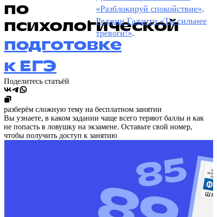
по
«Разблокируй спокойствие»
.
психологической
Реджин Галанти «Ты сильнее
тревоги!»
.
подготовке
к ЕГЭ
Поделитесь статьёй
разберём сложную тему на бесплатном занятии
Вы узнаете, в каком задании чаще всего теряют баллы и как
не попасть в ловушку на экзамене. Оставьте свой номер,
чтобы получить доступ к занятию