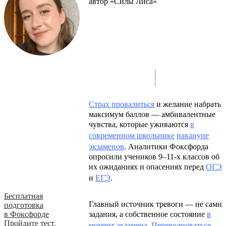
автор «Силы Лиса»
Страх провалиться
и желание набрать
максимум баллов — амбивалентные
чувства, которые уживаются
в
современном школьнике
накануне
экзаменов
. Аналитики Фоксфорда
опросили учеников 9–11-х классов об
их ожиданиях и опасениях перед
ОГЭ
и
ЕГЭ
.
Бесплатная
Главный источник тревоги — не сами
подготовка
в Фоксфорде
задания, а собственное состояние
в
Пройдите тест,
момент экзамена
.
Переволноваться