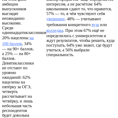
амбиции
интересом, а не расчётом: 64%
выпускников
школьников сдают то, что нравится,
выглядят
57% — то, в чём чувствуют себя
неожиданно
увереннее
. 48% — учитывают
высокими.
требования конкретного
вуза
или
Среди
колледжа
. При этом 67% ещё не
одиннадцатиклассников
определились с университетом и
20% нацелены
на
ждут результатов, чтобы решить, куда
100 баллов
, 34%
поступать, 64% уже знают, где будут
— на 90+ баллов,
учиться, а 56% выбрали
а 25% — на 80+
специальность.
баллов.
Девятиклассники
не отстают по
уровню
ожиданий: 62%
нацелены на
пятёрку за ОГЭ,
четверть
рассчитывает на
четвёрку, и лишь
небольшая часть
респондентов
будет довольна