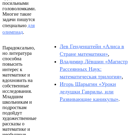
посильными
головоломками.
Многие такие
задачи пишутся
специально
для
олимпиад
.
Лев Генденштейн «Алиса в
Парадоксально,
но литература
Стране математики»
,
способна
Владимир Лёвшин «Магистр
повысить
Рассеянных Наук:
интерес к
математике и
математическая трилогия»
,
вдохновить на
Игорь Шарыгин «Уроки
собственные
исследования.
дедушки Гаврилы, или
Младшим
Развивающие каникулы»
.
школьникам и
подросткам
подойдут
художественные
рассказы о
математике и
необычные