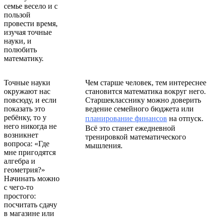
семье весело и с
пользой
провести время,
изучая точные
науки, и
полюбить
математику.
Точные науки
Чем старше человек, тем интереснее
окружают нас
становится математика вокруг него.
повсюду, и если
Старшекласснику можно доверить
показать это
ведение семейного бюджета или
ребёнку, то у
планирование финансов
на отпуск.
него никогда не
Всё это станет ежедневной
возникнет
тренировкой математического
вопроса: «Где
мышления.
мне пригодятся
алгебра и
геометрия?»
Начинать можно
с чего-то
простого:
посчитать сдачу
в магазине или