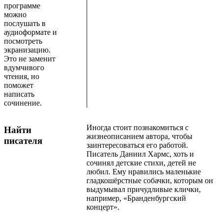
программе
можно
послушать в
аудиоформате и
посмотреть
экранизацию.
Это не заменит
вдумчивого
чтения, но
поможет
написать
сочинение.
Иногда стоит познакомиться с
Найти
жизнеописанием автора, чтобы
писателя
заинтересоваться его работой.
Писатель Даниил Хармс, хоть и
сочинял детские стихи, детей не
любил. Ему нравились маленькие
гладкошёрстные собачки, которым он
выдумывал причудливые клички,
например, «Бранденбургский
концерт».