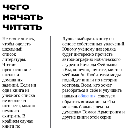
чего
начать
читать
Не стоит читать,
Лучше выбирать книгу на
чтобы одолеть
основе собственных увлечений.
школьный
Юному учёному наверняка
список
будет интересно прочесть
литературы.
автобиографию нобелевского
Чтение
лауреата Ричарда Фейнмана
прекрасно вне
«Вы, конечно, шутите, мистер
школы и
Фейнман!». Любителям моды
домашних
подойдут книги по истории
заданий. Если ни
костюма. Всем, кто хочет
одна книга из
разобраться в себе и улучшить
учебного списка
навыки
общения
, советуем
не вызывает
обратить внимание на «Ты
интереса, можно
можешь больше, чем ты
немного
думаешь» Томаса Армстронга и
схитрить. В
другие книги этой серии.
крайнем случае
книги по