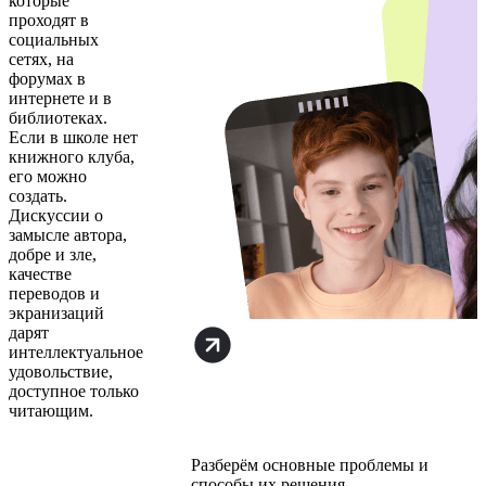
которые
проходят в
социальных
сетях, на
форумах в
интернете и в
библиотеках.
Если в школе нет
книжного клуба,
его можно
создать.
Дискуссии о
замысле автора,
добре и зле,
качестве
переводов и
экранизаций
дарят
интеллектуальное
удовольствие,
доступное только
читающим.
Разберём основные проблемы и
способы их решения.