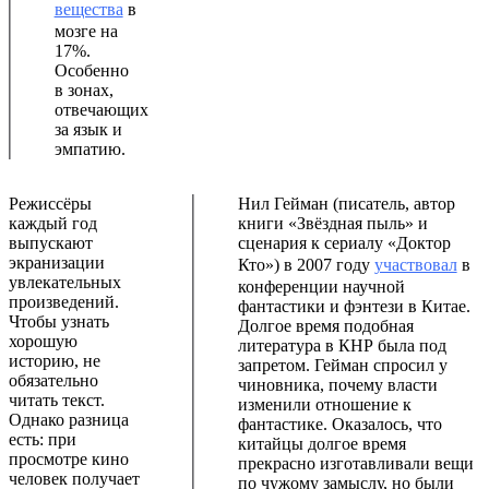
вещества
в
мозге на
17%.
Особенно
в зонах,
отвечающих
за язык и
эмпатию.
Режиссёры
Нил Гейман (писатель, автор
каждый год
книги «Звёздная пыль» и
выпускают
сценария к сериалу «Доктор
экранизации
Кто») в 2007 году
участвовал
в
увлекательных
конференции научной
произведений.
фантастики и фэнтези в Китае.
Чтобы узнать
Долгое время подобная
хорошую
литература в КНР была под
историю, не
запретом. Гейман спросил у
обязательно
чиновника, почему власти
читать текст.
изменили отношение к
Однако разница
фантастике. Оказалось, что
есть: при
китайцы долгое время
просмотре кино
прекрасно изготавливали вещи
человек получает
по чужому замыслу, но были