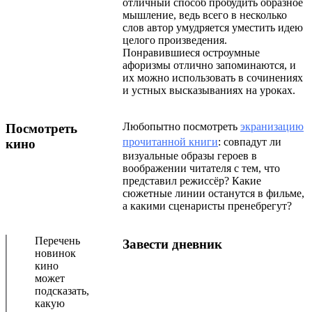
отличный способ пробудить образное
мышление, ведь всего в несколько
слов автор умудряется уместить идею
целого произведения.
Понравившиеся остроумные
афоризмы отлично запоминаются, и
их можно использовать в сочинениях
и устных высказываниях на уроках.
Любопытно посмотреть
экранизацию
Посмотреть
прочитанной книги
: совпадут ли
кино
визуальные образы героев в
воображении читателя с тем, что
представил режиссёр? Какие
сюжетные линии останутся в фильме,
а какими сценаристы пренебрегут?
Перечень
Завести дневник
новинок
кино
может
подсказать,
какую