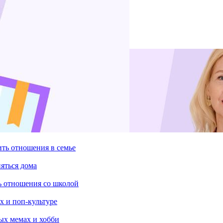
ить отношения в семье
няться дома
ть отношения со школой
х и поп-культуре
ых мемах и хобби