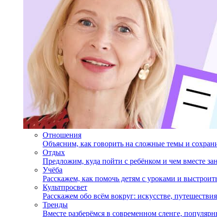
Отношения
Объясним, как говорить на сложные темы и сохран
Отдых
Предложим, куда пойти с ребёнком и чем вместе за
Учёба
Расскажем, как помочь детям с уроками и выстрои
Культпросвет
Расскажем обо всём вокруг: искусстве, путешествия
Тренды
Вместе разберёмся в современном сленге, популярн