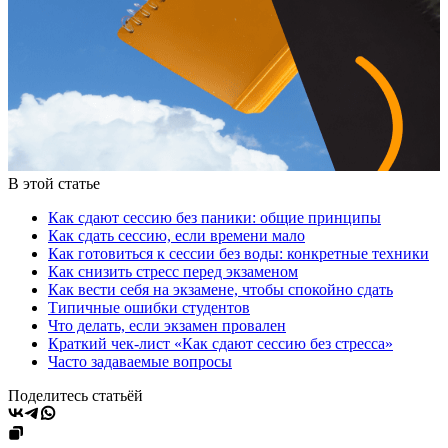
В этой статье
Как сдают сессию без паники: общие принципы
Как сдать сессию, если времени мало
Как готовиться к сессии без воды: конкретные техники
Как снизить стресс перед экзаменом
Как вести себя на экзамене, чтобы спокойно сдать
Типичные ошибки студентов
Что делать, если экзамен провален
Краткий чек-лист «Как сдают сессию без стресса»
Часто задаваемые вопросы
Поделитесь статьёй