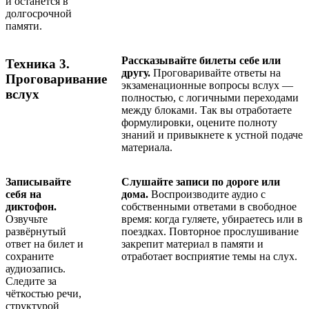
и останется в
долгосрочной
памяти.
Рассказывайте билеты себе или
Техника 3.
другу.
Проговаривайте ответы на
Проговаривание
экзаменационные вопросы вслух —
вслух
полностью, с логичными переходами
между блоками. Так вы отработаете
формулировки, оцените полноту
знаний и привыкнете к устной подаче
материала.
Записывайте
Слушайте записи по дороге или
себя на
дома.
Воспроизводите аудио с
диктофон.
собственными ответами в свободное
Озвучьте
время: когда гуляете, убираетесь или в
развёрнутый
поездках. Повторное прослушивание
ответ на билет и
закрепит материал в памяти и
сохраните
отработает восприятие темы на слух.
аудиозапись.
Следите за
чёткостью речи,
структурой