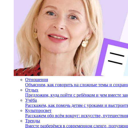
Отношения
Объясним, как говорить на сложные темы и сохран
Отдых
Предложим, куда пойти с ребёнком и чем вместе за
Учёба
Расскажем, как помочь детям с уроками и выстрои
Культпросвет
Расскажем обо всём вокруг: искусстве, путешествия
Тренды
Вместе разберёмся в современном сленге, популярн