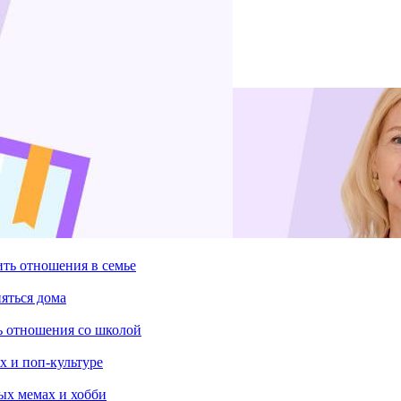
ить отношения в семье
няться дома
ть отношения со школой
х и поп-культуре
ых мемах и хобби